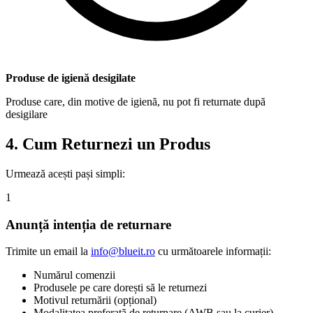
Produse de igienă desigilate
Produse care, din motive de igienă, nu pot fi returnate după
desigilare
4. Cum Returnezi un Produs
Urmează acești pași simpli:
1
Anunță intenția de returnare
Trimite un email la
info@blueit.ro
cu următoarele informații:
Numărul comenzii
Produsele pe care dorești să le returnezi
Motivul returnării (opțional)
Modalitatea preferată de returnare (AWB sau la curier)