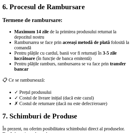
6. Procesul de Rambursare
Termene de rambursare:
Maximum 14 zile
de la primirea produsului returnat la
depozitul nostru
Rambursarea se face prin
aceeași metodă de plată
folosită la
comandă
Pentru plățile cu cardul, banii vor fi returnați în
3-5 zile
lucrătoare
(în funcție de banca emitentă)
Pentru plățile ramburs, rambursarea se va face prin
transfer
bancar
📋 Ce se rambursează:
✓ Prețul produsului
✓ Costul de livrare inițial (dacă este cazul)
✗ Costul de returnare (dacă nu este defect/eroare)
7. Schimburi de Produse
În prezent, nu oferim posibilitatea schimbului direct al produselor.