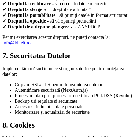
✓ Dreptul la rectificare
- să corectați datele incorecte
✓ Dreptul la ștergere
- "dreptul de a fi uitat"
✓ Dreptul la portabilitate
- să primiți datele în format structurat
✓ Dreptul la opoziție
- să vă opuneți prelucrării
✓ Dreptul de a depune plângere
- la ANSPDCP
Pentru exercitarea acestor drepturi, ne puteți contacta la:
info@blueit.ro
7. Securitatea Datelor
Implementăm măsuri tehnice și organizatorice pentru protejarea
datelor:
Criptare SSL/TLS pentru transmiterea datelor
Autentificare securizată (NextAuth.js)
Procesare plăți prin procesatori certificați PCI-DSS (Revolut)
Backup-uri regulate și securizate
Acces restricționat la date personale
Monitorizare și actualizări de securitate
8. Cookies