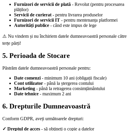
Furnizori de servicii de plată
- Revolut (pentru procesarea
plăților)
Servicii de curierat
- pentru livrarea produselor
Furnizori de servicii IT
- pentru mentenanța platformei
Autorități publice
- când este impus de lege
⚠️ Nu vindem și nu închiriem datele dumneavoastră personale către
terțe părți!
5. Perioada de Stocare
Păstrăm datele dumneavoastră personale pentru:
Date comenzi
- minimum 10 ani (obligații fiscale)
Cont utilizator
- până la ștergerea contului
Marketing
- până la retragerea consimțământului
Date tehnice
- maximum 2 ani
6. Drepturile Dumneavoastră
Conform GDPR, aveți următoarele drepturi:
✓ Dreptul de acces
- să obțineți o copie a datelor